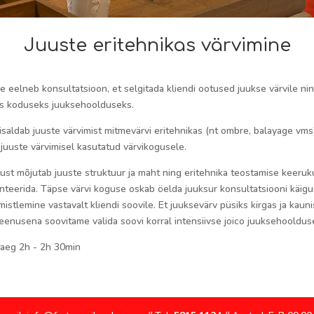
Juuste eritehnikas värvimine
 eelneb konsultatsioon, et selgitada kliendi ootused juukse värvile ning
ks koduseks juuksehoolduseks.
saldab juuste värvimist mitmevärvi eritehnikas (nt ombre, balayage vms
 juuste värvimisel kasutatud värvikogusele.
ust mõjutab juuste struktuur ja maht ning eritehnika teostamise keeruku
teerida. Täpse värvi koguse oskab öelda juuksur konsultatsiooni käigus
imistlemine vastavalt kliendi soovile. Et juuksevärv püsiks kirgas ja kau
teenusena soovitame valida soovi korral intensiivse joico juuksehooldus
aeg 2h - 2h 30min