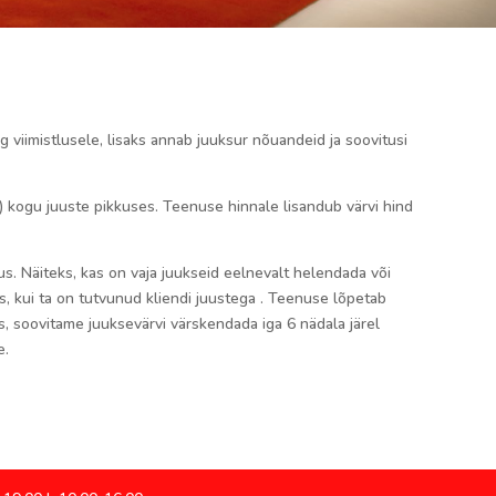
 viimistlusele, lisaks annab juuksur nõuandeid ja soovitusi
) kogu juuste pikkuses. Teenuse hinnale lisandub värvi hind
s. Näiteks, kas on vaja juukseid eelnevalt helendada või
, kui ta on tutvunud kliendi juustega . Teenuse lõpetab
nis, soovitame juuksevärvi värskendada iga 6 nädala järel
e.