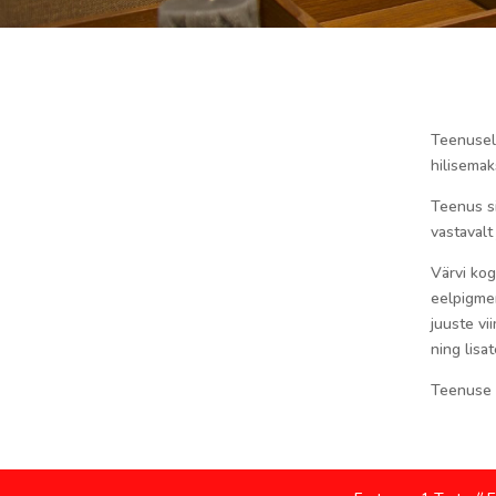
Teenusele
hilisema
Teenus si
vastavalt
Värvi kog
eelpigmen
juuste vi
ning lisa
Teenuse 