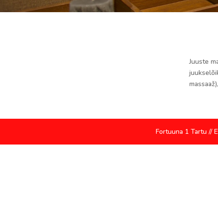
Juuste ma
juukselõ
massaaž)
Fortuuna 1 Tartu // 