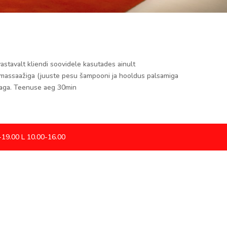
astavalt kliendi soovidele kasutades ainult
 massaažiga (juuste pesu šampooni ja hooldus palsamiga
inaga. Teenuse aeg 30min
-19.00 L 10.00-16.00