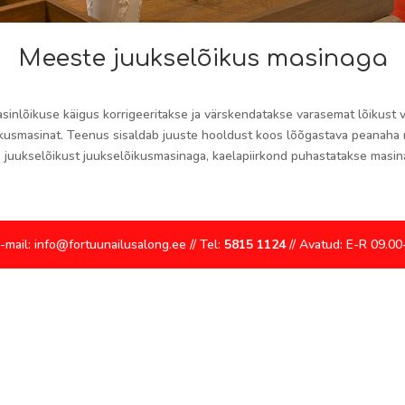
Meeste juukselõikus masinaga
sinlõikuse käigus korrigeeritakse ja värskendatakse varasemat lõikust v
ikusmasinat. Teenus sisaldab juuste hooldust koos lõõgastava peanaha
, juukselõikust juukselõikusmasinaga, kaelapiirkond puhastatakse mas
E-mail: info@fortuunailusalong.ee // Tel:
5815 1124
// Avatud: E-R 09.00