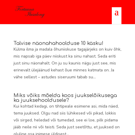
Talvise näonahahoolduse 10 käsku!
Külma ilma ja madala õhuniiskuse tagajärjeks on kuiv õhk,
mis napsab iga päev niiskust ka sinu nahast. Seda eriti
just sinu näonahalt. On ju su kaunis nägu just see, mis
erinevalt ülejäänud kehast õue minnes katmata on. Ja
vähe sellest – astudes siseruumi tabab su...
Miks võiks mõelda koos juukselõikusega
ka juuksehooldusele?
Kui kohtad kedagi, on tihtipeale esimene asi, mida näed,
tema juuksed. Olgu nad siis lühikesed või pikad, lokkis
või sirged, heledad või tumedad, see ei loe, pilk pidama
jääb neile nii või teisti. Seda just seetõttu, et juuksed on
oluline osa inimese üldisest...