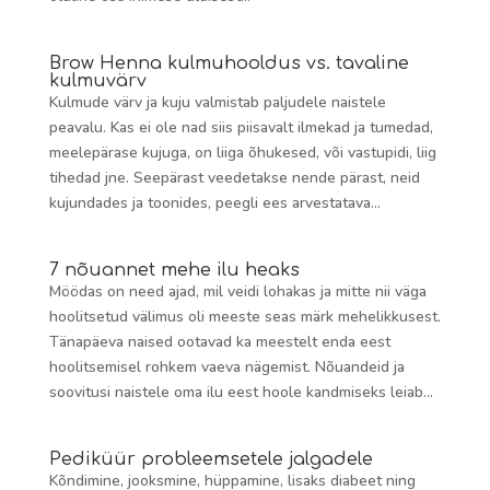
Brow Henna kulmuhooldus vs. tavaline
kulmuvärv
Kulmude värv ja kuju valmistab paljudele naistele
peavalu. Kas ei ole nad siis piisavalt ilmekad ja tumedad,
meelepärase kujuga, on liiga õhukesed, või vastupidi, liig
tihedad jne. Seepärast veedetakse nende pärast, neid
kujundades ja toonides, peegli ees arvestatava...
7 nõuannet mehe ilu heaks
Möödas on need ajad, mil veidi lohakas ja mitte nii väga
hoolitsetud välimus oli meeste seas märk mehelikkusest.
Tänapäeva naised ootavad ka meestelt enda eest
hoolitsemisel rohkem vaeva nägemist. Nõuandeid ja
soovitusi naistele oma ilu eest hoole kandmiseks leiab...
Pediküür probleemsetele jalgadele
Kõndimine, jooksmine, hüppamine, lisaks diabeet ning